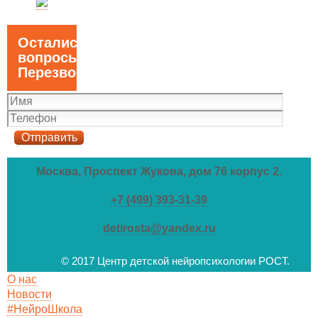
Остались
вопросы?
Перезвоним!
Москва, Проспект Жукова, дом 76 корпус 2.
+7 (499) 393-31-39
detirosta@yandex.ru
© 2017 Центр детской нейропсихологии РОСТ.
О нас
Новости
#НейроШкола