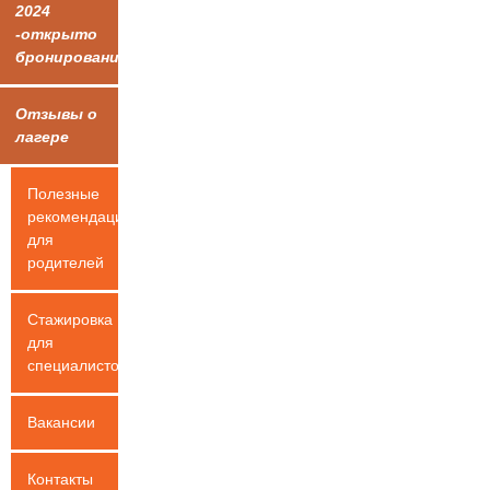
2024
-открыто
бронирование!
Отзывы о
лагере
Полезные
рекомендации
для
родителей
Стажировка
для
специалистов
Вакансии
Контакты