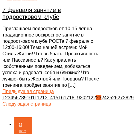
7 февраля занятие в
подростковом клубе
Приглашаем подростков от 10-15 лет на
традиционное воскресное занятие в
подростковом клубе РОСТа 7 февраля с
12:00-16:00! Тема нашей встречи: Мой
Стиль Жизни! Что выбрать: Проактивность
или Пассивность? Как управлять
собственным поведением, добиваться
успеха и радовать себя и близких? Что
лучше- быть Жертвой или Творцом? После
тренинга пройдет занятие по
[…]
Предыдущая страница
1
2
3
4
5
6
7
8
9
10
11
12
13
14
15
16
17
18
19
20
21
22
23
24
25
26
27
28
29
Следующая страница
О
нас