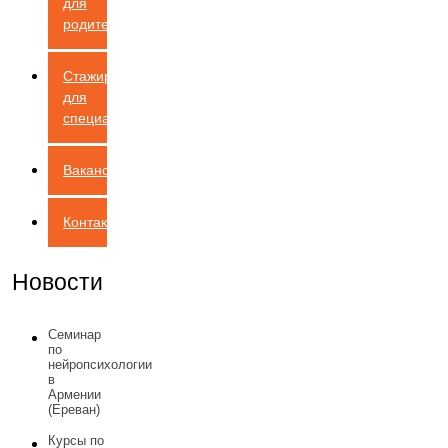
для
родителей
Стажировка
для
специалистов
Вакансии
Контакты
Новости
Семинар
по
нейропсихологии
в
Армении
(Ереван)
Курсы по