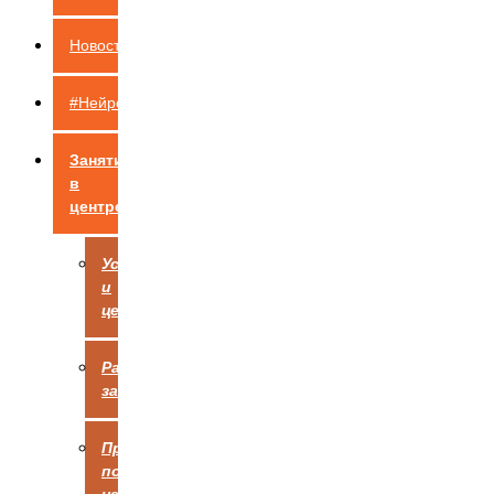
Новости
#НейроШкола
Занятия
в
центре
Услуги
и
цены
Расписание
занятий
Правила
посещения
центра