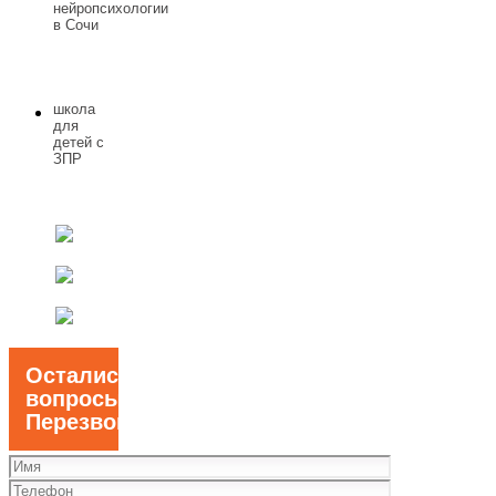
нейропсихологии
в Сочи
школа
для
детей с
ЗПР
Остались
вопросы?
Перезвоним!