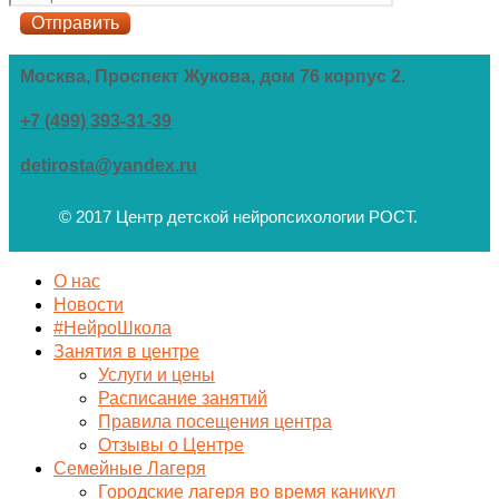
Москва, Проспект Жукова, дом 76 корпус 2.
+7 (499) 393-31-39
detirosta@yandex.ru
© 2017 Центр детской нейропсихологии РОСТ.
О нас
Новости
#НейроШкола
Занятия в центре
Услуги и цены
Расписание занятий
Правила посещения центра
Отзывы о Центре
Семейные Лагеря
Городские лагеря во время каникул