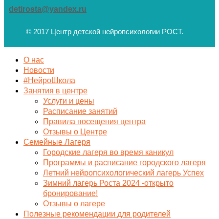
detirosta@yandex.ru
© 2017 Центр детской нейропсихологии РОСТ.
О нас
Новости
#НейроШкола
Занятия в центре
Услуги и цены
Расписание занятий
Правила посещения центра
Отзывы о Центре
Семейные Лагеря
Городские лагеря во время каникул
Программы и расписание городского лагеря
Летний нейропсихологический лагерь Успех
Зимний лагерь Роста 2024 -открыто
бронирование!
Отзывы о лагере
Полезные рекомендации для родителей