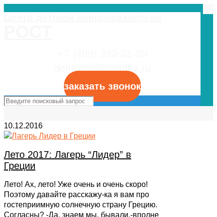
Центр детской нейропсихологии
РОСТ
+7 (499) 393-31-39
detirosta@yandex.ru
заказать звонок
10.12.2016
Лето 2017: Лагерь “Лидер” в
Греции
Лето! Ах, лето! Уже очень и очень скоро!
Поэтому давайте расскажу-ка я вам про
гостеприимную солнечную страну Грецию.
Согласны? -Да, знаем мы, бывали,-вполне