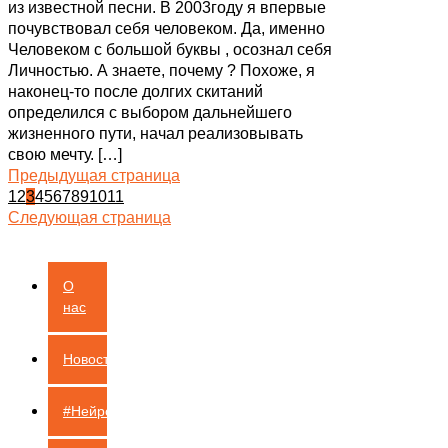
из известной песни. В 2003году я впервые
почувствовал себя человеком. Да, именно
Человеком с большой буквы , осознал себя
Личностью. А знаете, почему ? Похоже, я
наконец-то после долгих скитаний
определился с выбором дальнейшего
жизненного пути, начал реализовывать
свою мечту.
[…]
Предыдущая страница
1
2
3
4
5
6
7
8
9
10
11
Следующая страница
О
нас
Новости
#НейроШкола