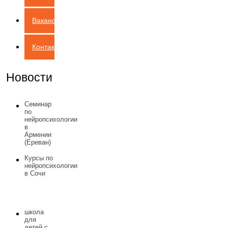
Вакансии
Контакты
Новости
Семинар
по
нейропсихологии
в
Армении
(Ереван)
Курсы по
нейропсихологии
в Сочи
школа
для
детей с