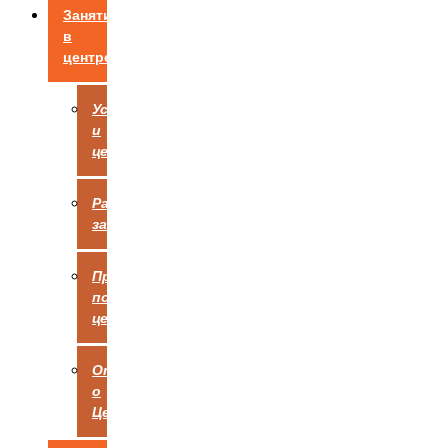
Занятия
в
центре
Услуги
и
цены
Расписание
занятий
Правила
посещения
центра
Отзывы
о
Центре