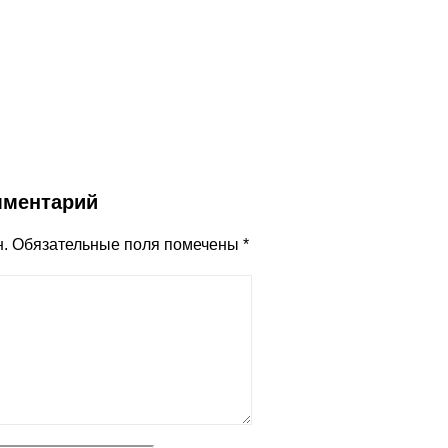
K
legram
hatsApp
cebook
ber
мментарий
.
Обязательные поля помечены
*