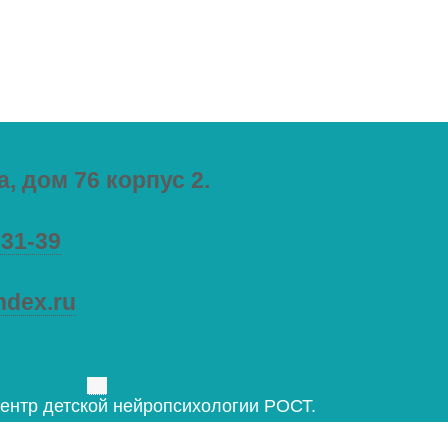
, дом 76 корпус 2.
-31-39
ndex.ru
ентр детской нейропсихологии РОСТ.