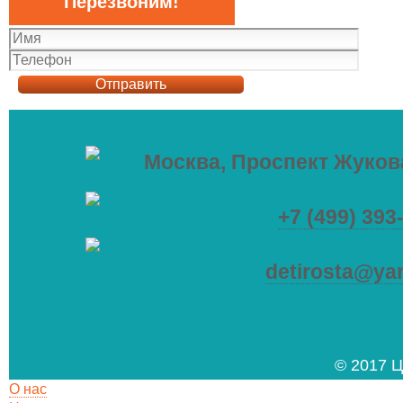
Перезвоним!
Москва, Проспект Жукова
+7 (499) 393
detirosta@ya
© 2017 Ц
О нас