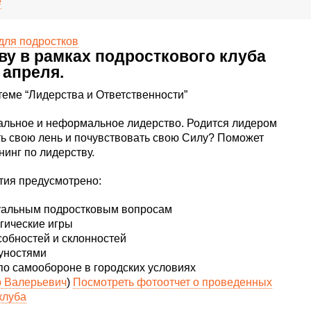
е
ву в рамках подросткового клуба
 апреля.
теме “Лидерства и Ответственности”
мальное и неформальное лидерство. Родится лидером
ть свою лень и почувствовать свою Силу? Поможет
нинг по лидерству.
тия предусмотрено:
туальным подростковым вопросам
гические игры
собностей и склонностей
куностями
по самообороне в городских условиях
 Валерьевич
)
Посмотреть фотоотчет о проведенных
клуба